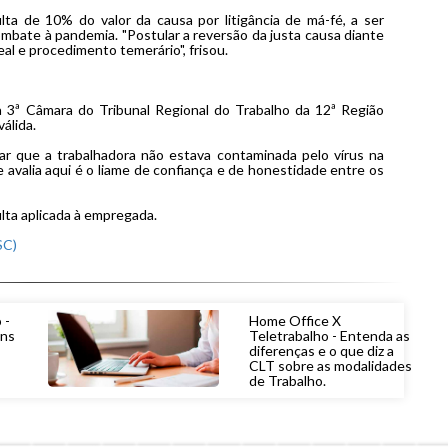
a de 10% do valor da causa por litigância de má-fé, a ser
combate à pandemia. "Postular a reversão da justa causa diante
eal e procedimento temerário", frisou.
 3ª Câmara do Tribunal Regional do Trabalho da 12ª Região
álida.
ar que a trabalhadora não estava contaminada pelo vírus na
 avalia aqui é o liame de confiança e de honestidade entre os
lta aplicada à empregada.
SC)
 -
Home Office X
uns
Teletrabalho - Entenda as
diferenças e o que diz a
CLT sobre as modalidades
de Trabalho.